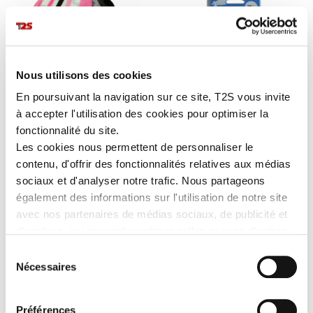
Nous utilisons des cookies
En poursuivant la navigation sur ce site, T2S vous invite
à accepter l'utilisation des cookies pour optimiser la
fonctionnalité du site.
COUVRE-SAC
BRASSARD ENFANT
Les cookies nous permettent de personnaliser le
VISIOBAG
contenu, d'offrir des fonctionnalités relatives aux médias
sociaux et d'analyser notre trafic. Nous partageons
également des informations sur l'utilisation de notre site
avec nos partenaires de médias sociaux, de publicité et
d'analyse, qui peuvent combiner celles-ci avec d'autres
informations que vous leur avez fournies ou qu'ils ont
Sélection
collectées lors de votre utilisation de leurs services.
Nécessaires
du
consentement
Préférences