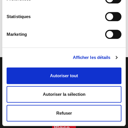
Statistiques
AUTOCOLLANTS
Marketing
Afficher les détails
Autoriser tout
Z.I. La Vaure - B.P. 20930
Autoriser la sélection
42290 SORBIERS - France
Tél. : + 33 4 77 53 05 05
Contactez-nous !
Plan d'accès
Refuser