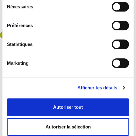
Sélection
collectées lors de votre utilisation de leurs services.
Nécessaires
du
consentement
LÉGISLATION
Préférences
Blalala
Blalalalala
Statistiques
EN SAVOIR PLUS
Marketing
Afficher les détails
Autoriser tout
Autoriser la sélection