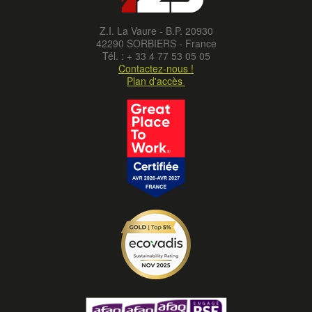
Z.I. La Vaure - B.P. 20930
42290 SORBIERS - France
Tél. : + 33 4 77 53 05 05
Contactez-nous !
Plan d'accès