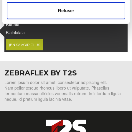
Refuser
OUTILLAGE
Blalala
Blalalalala
{EN SAVOIR PLUS
ZEBRAFLEX BY T2S
Lorem ipsum dolor sit amet, consectetur adipiscing elit.
Nam pellentesque rhoncus libero ut vulputate. Phasellus
fermentum massa ultricies venenatis rutrum. In interdum ligula
neque, id pretium ligula lacinia vitae.