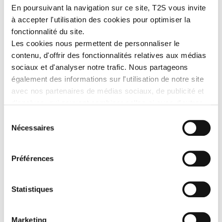
En poursuivant la navigation sur ce site, T2S vous invite
à accepter l'utilisation des cookies pour optimiser la
fonctionnalité du site.
Les cookies nous permettent de personnaliser le
contenu, d'offrir des fonctionnalités relatives aux médias
sociaux et d'analyser notre trafic. Nous partageons
également des informations sur l'utilisation de notre site
avec nos partenaires de médias sociaux, de publicité et
d'analyse, qui peuvent combiner celles-ci avec d'autres
informations que vous leur avez fournies ou qu'ils ont
Sélection
collectées lors de votre utilisation de leurs services.
Nécessaires
du
consentement
Préférences
Statistiques
Marketing