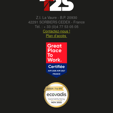
Z.I. La Vaure - B.P. 20930
42291 SORBIERS CEDEX - France
Tél. : + 33 (0)4 77 53 05 05
Contactez-nous !
Plan d'accès