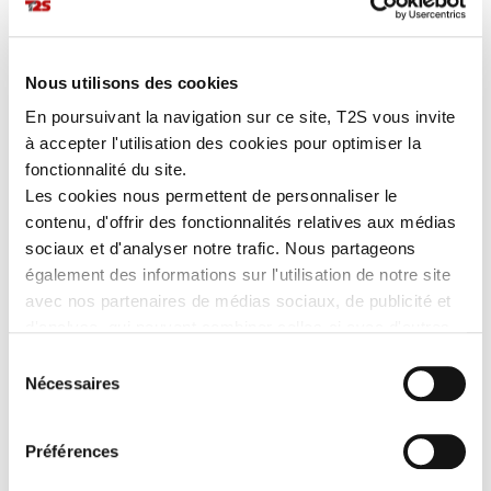
exceptionnelle.
Ses
motifs rétroréfléchissants
vous assurent une
sécurité
optimale
lors de vos déplacements urbains à vélo.
Nous utilisons des cookies
En poursuivant la navigation sur ce site, T2S vous invite
à accepter l'utilisation des cookies pour optimiser la
PLUS DE DÉTAILS
fonctionnalité du site.
Les cookies nous permettent de personnaliser le
contenu, d'offrir des fonctionnalités relatives aux médias
EN SAVOIR PLUS
sociaux et d'analyser notre trafic. Nous partageons
également des informations sur l'utilisation de notre site
Les avantages
avec nos partenaires de médias sociaux, de publicité et
Look innovant.
d'analyse, qui peuvent combiner celles-ci avec d'autres
Dédié à une clientèle féminine.
informations que vous leur avez fournies ou qu'ils ont
Léger et ergonomique :
capuche amovible, serrage élastique
Sélection
à la taille, fermeture centrale à glissière...
collectées lors de votre utilisation de leurs services.
Nécessaires
du
Motifs rétroréfléchissants microbilles RETHIOTEX® et
consentement
tissu fluorescent pour une visibilité optimale de jour
comme de nuit.
Préférences
Les caractéristiques