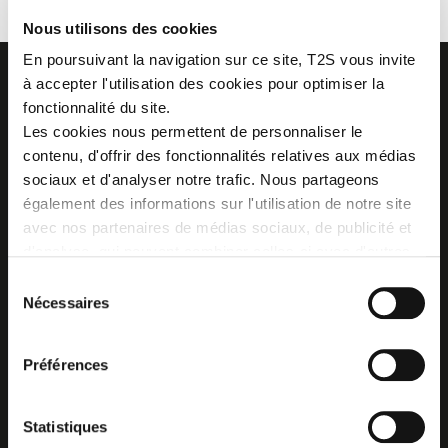
Nous utilisons des cookies
En poursuivant la navigation sur ce site, T2S vous invite
à accepter l'utilisation des cookies pour optimiser la
fonctionnalité du site.
Les cookies nous permettent de personnaliser le
contenu, d'offrir des fonctionnalités relatives aux médias
Z.I. La Vaure - B.P. 20930
42290 SORBIERS - France
sociaux et d'analyser notre trafic. Nous partageons
Tél. : + 33 4 77 53 05 05
également des informations sur l'utilisation de notre site
Contactez-nous !
avec nos partenaires de médias sociaux, de publicité et
Plan d'accès
d'analyse, qui peuvent combiner celles-ci avec d'autres
informations que vous leur avez fournies ou qu'ils ont
Sélection
collectées lors de votre utilisation de leurs services.
Nécessaires
du
consentement
Préférences
Statistiques