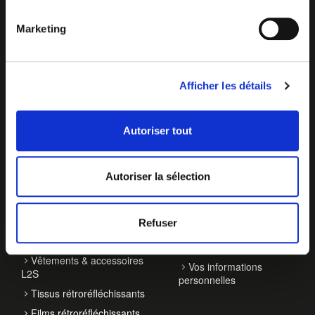
Marketing
Afficher les détails
Autoriser tout
NOS ACTIVITÉS
À PROPOS
Autoriser la sélection
Balisage de véhicules
Qui sommes-nous ?
Accessoires de
Contact
signalisation
Refuser
Actualités
EPI haute visibilité
Développement durable
Vêtements & accessoires
Vos informations
L2S
personnelles
Tissus rétroréfléchissants
Films rétroréfléchissants