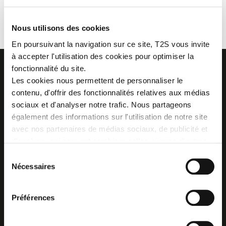
BRASSARD ENFANT
Nous utilisons des cookies
En poursuivant la navigation sur ce site, T2S vous invite
à accepter l'utilisation des cookies pour optimiser la
fonctionnalité du site.
Les cookies nous permettent de personnaliser le
contenu, d'offrir des fonctionnalités relatives aux médias
sociaux et d'analyser notre trafic. Nous partageons
Z.I. La Vaure - B.P. 20930
42290 SORBIERS - France
également des informations sur l'utilisation de notre site
Tél. : + 33 4 77 53 05 05
avec nos partenaires de médias sociaux, de publicité et
Contactez-nous !
d'analyse, qui peuvent combiner celles-ci avec d'autres
Plan d'accès
informations que vous leur avez fournies ou qu'ils ont
Sélection
collectées lors de votre utilisation de leurs services.
Nécessaires
du
consentement
Préférences