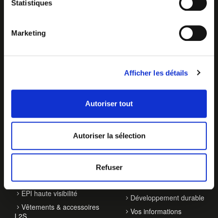
Statistiques
Marketing
Afficher les détails
Autoriser tout
Autoriser la sélection
NOS ACTIVITÉS
À PROPOS
Balisage de véhicules
Qui sommes-nous ?
Refuser
Accessoires de
Contact
signalisation
Actualités
EPI haute visibilité
Développement durable
Vêtements & accessoires
Vos informations
L2S